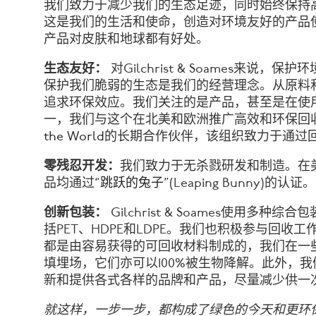
我们致力于减少我们的生态足迹，同时始终保持
这是我们的生活和使命，创造对环境友好的产品
产品对皮肤和地球都有好处。
生态友好：
对Gilchrist & Soames来
保护我们脆弱的生态是我们的经营理念。从原料
追求环保效应。我们关注的是产品，甚至是在使
一，我们与这个在北美和欧洲推广高效和环保回
the World
的长期合作伙伴，该组织致力于通过
零残忍开发：
我们致力于无杀戮研发和制造。在
品均通过
“跳跃的兔子”
(Leaping Bunny)的认证。
创新包装：
Gilchrist & Soames使用
括PET、HDPE和LDPE。
我们也积极参与回收工
都是由容易获得的可回收材料制成的，我们在一
填埋场，它们亦可以100%被生物降解。
此外，我
新和提供各式各样的品牌和产品，尽量减少供一
就这样，一步一步，都构成了绿色的今天和更环