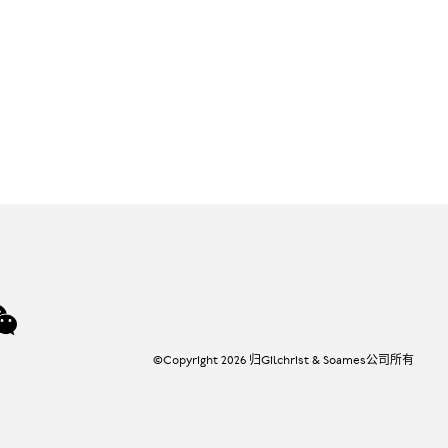
©Copyright 2026 归Gilchrist & Soames公司所有